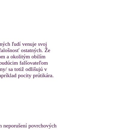
ných ľudí venuje svoj
falošnosť ostatných. Že
om a okolitým obilím
m budúcim falšovateľom
y/ sa totiž odlišujú v
príklad pocity prútikára.
om neporušení povrchových