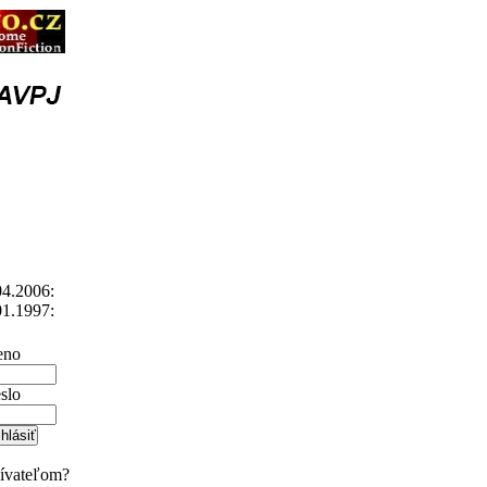
4.2006:
1.1997:
no
slo
žívateľom?