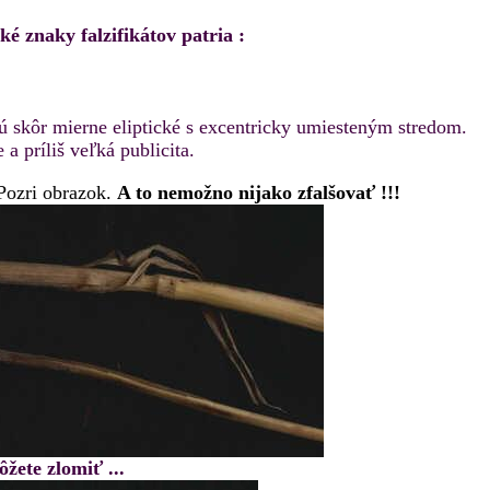
é znaky falzifikátov patria :
ú skôr mierne eliptické s excentricky umiesteným stredom.
a príliš veľká publicita.
Pozri obrazok.
A to nemožno nijako zfalšovať !!!
žete zlomiť ...