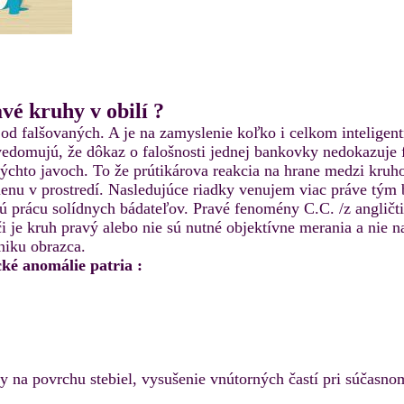
é kruhy v obilí ?
od falšovaných. A je na zamyslenie koľko i celkom inteligent
vedomujú, že dôkaz o falošnosti jednej bankovky nedokazuje 
ýchto javoch. To že prútikárova reakcia na hrane medzi kruh
 zmenu v prostredí. Nasledujúce riadky venujem viac práve tý
 prácu solídnych bádateľov. Pravé fenomény C.C. /z angličtin
je kruh pravý alebo nie sú nutné objektívne merania a nie na
niku obrazca.
ké anomálie patria :
y na povrchu stebiel, vysušenie vnútorných častí pri súčasn