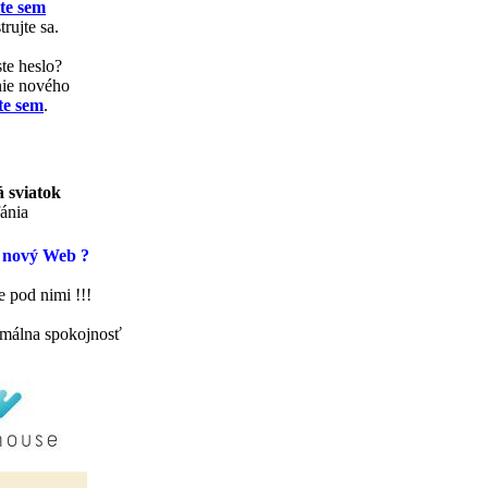
te sem
trujte sa.
te heslo?
nie nového
te sem
.
 sviatok
ánia
 nový Web ?
 pod nimi !!!
málna spokojnosť