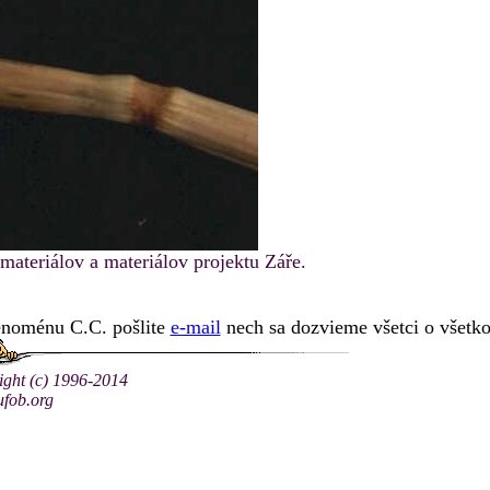
materiálov a materiálov projektu Záře.
fenoménu C.C. pošlite
e-mail
nech sa dozvieme všetci o všetk
ight (c) 1996-2014
fob.org