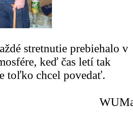
ždé stretnutie prebiehalo v
mosfére, keď čas letí tak
te toľko chcel povedať.
WUMa