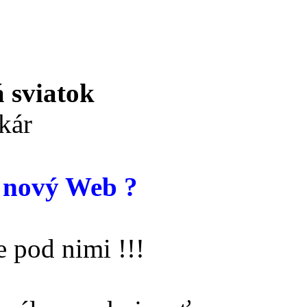
 sviatok
kár
 nový Web ?
 pod nimi !!!