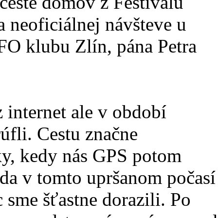
ceste domov z Festivalu
a neoficiálnej návšteve u
O klubu Zlín, pána Petra
 internet ale v období
rúfli. Cestu značne
ky, kedy nás GPS potom
avda v tomto upršanom počasí
 sme šťastne dorazili. Po