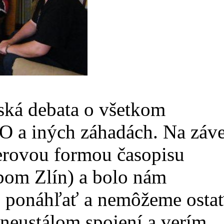
ľská debata o všetkom
 a iných záhadách. Na záve
erovou formou časopisu
om Zlín) a bolo nám
e ponáhľať a nemôžeme osta
 neustálom spojení a verím