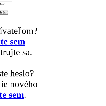
slo
žívateľom?
te sem
trujte sa.
te heslo?
nie nového
te sem
.