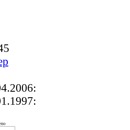
45
ep
4.2006:
1.1997:
no