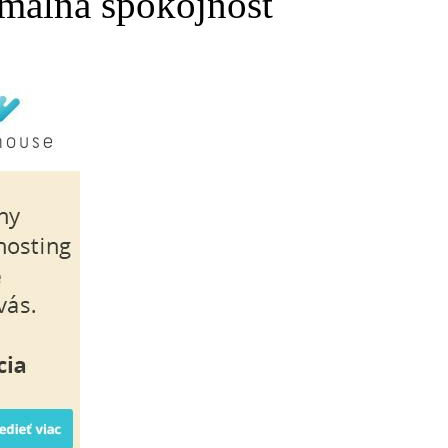
málna spokojnosť