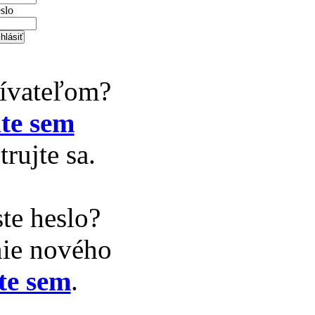
slo
žívateľom?
te sem
trujte sa.
te heslo?
nie nového
te sem
.