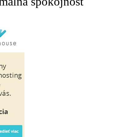
málna spokojnosť