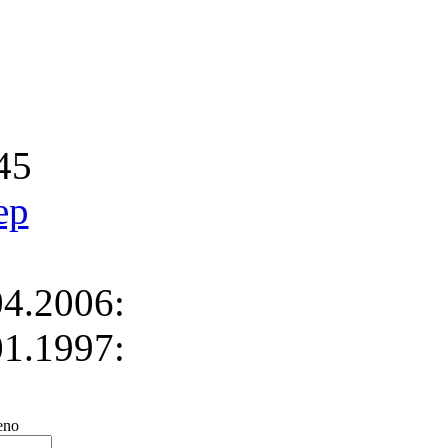
45
ep
4.2006:
1.1997:
no