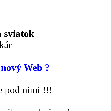
 sviatok
kár
 nový Web ?
 pod nimi !!!