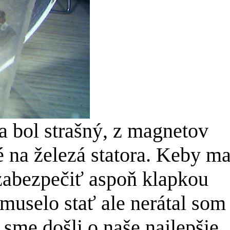
a bol strašný, z magnetov
té na železá statora. Keby m
zabezpečiť aspoň klapkou
muselo stať ale nerátal som
 sme došli o naše najlepšie,