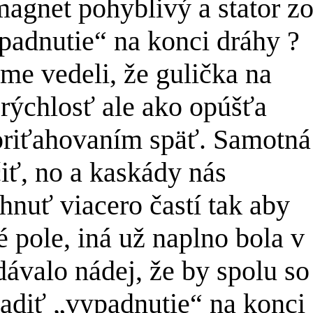
agnet pohyblivý a stator z
padnutie“ na konci dráhy ?
e vedeli, že gulička na
rýchlosť ale ako opúšťa
priťahovaním späť. Samotná
iť, no a kaskády nás
hnuť viacero častí tak aby
 pole, iná už naplno bola v
dávalo nádej, že by spolu so
adiť „vypadnutie“ na konci