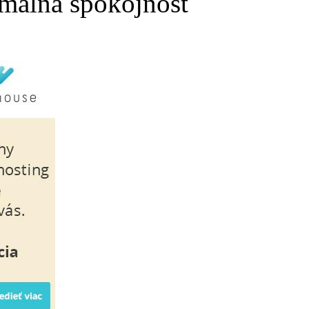
málna spokojnosť