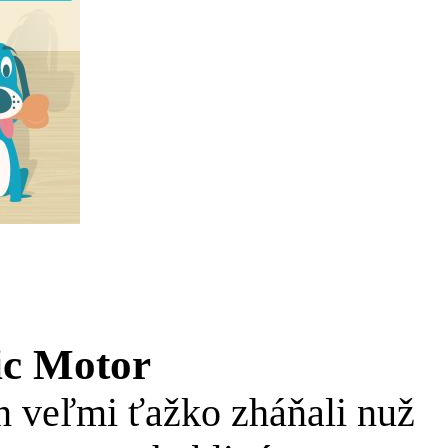
c Motor
n veľmi ťažko zháňali nuž