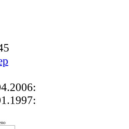
45
ep
4.2006:
1.1997:
no