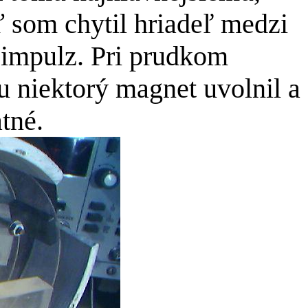
ď som chytil hriadeľ medzi
 impulz. Pri prudkom
ou niektorý magnet uvolnil a
atné.