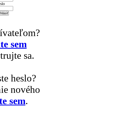
slo
žívateľom?
te sem
trujte sa.
te heslo?
nie nového
te sem
.