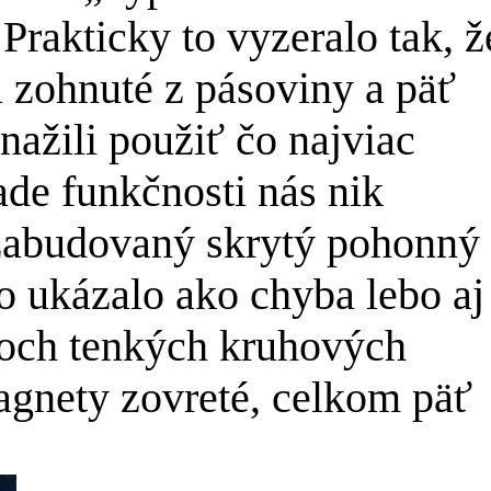
 Prakticky to vyzeralo tak, ž
zá zohnuté z pásoviny a päť
ažili použiť čo najviac
ade funkčnosti nás nik
 zabudovaný skrytý pohonný
 ukázalo ako chyba lebo aj
voch tenkých kruhových
agnety zovreté, celkom päť