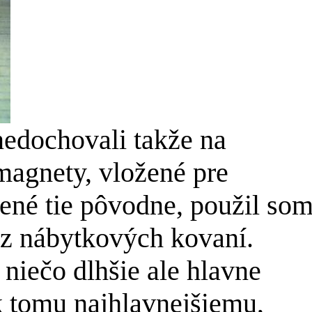
nedochovali takže na
 magnety, vložené pre
nené tie pôvodne, použil so
z nábytkových kovaní.
niečo dlhšie ale hlavne
 k tomu najhlavnejšiemu,