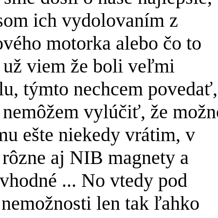
 som ich vydolovaním z
vého motorka alebo čo to
z už viem že boli veľmi
lu, týmto nechcem povedať,
ď nemôžem vylúčiť, že možn
mu ešte niekedy vrátim, v
ť rôzne aj NIB magnety a
vhodné ... No vtedy pod
 nemožnosti len tak ľahko