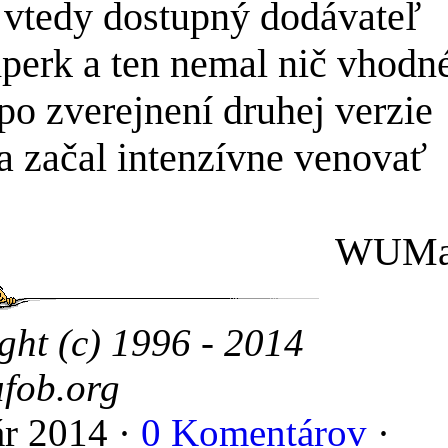
 vtedy dostupný dodávateľ
perk a ten nemal nič vhodn
po zverejnení druhej verzie
začal intenzívne venovať
WUMa
ght (c) 1996 - 2014
fob.org
ár 2014 ·
0 Komentárov
·