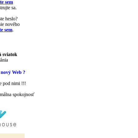
te sem
trujte sa.
te heslo?
nie nového
te sem
.
 sviatok
ánia
 nový Web ?
 pod nimi !!!
málna spokojnosť