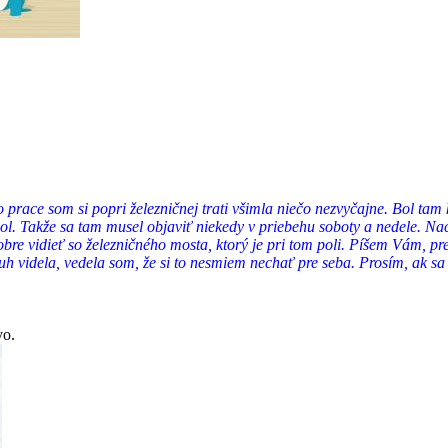
 prace som si popri železničnej trati všimla niečo nezvyčajne. Bol tam 
bol. Takže sa tam musel objaviť niekedy v priebehu soboty a nedele. N
 vidieť so železničného mosta, ktorý je pri tom poli. Píšem Vám, pret
uh videla, vedela som, že si to nesmiem nechať pre seba. Prosím, ak s
vo.