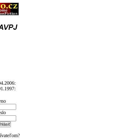
4.2006:
1.1997:
no
slo
žívateľom?