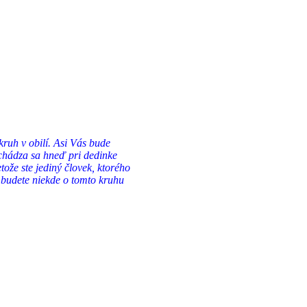
kruh v obilí. Asi Vás bude
achádza sa hneď pri dedinke
ože ste jediný človek, ktorého
a budete niekde o tomto kruhu