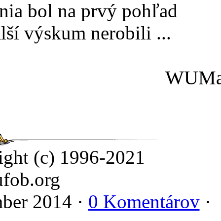
nia bol na prvý pohľad
lší výskum nerobili ...
WUMa
ight (c) 1996-2021
fob.org
ber 2014 ·
0 Komentárov
·