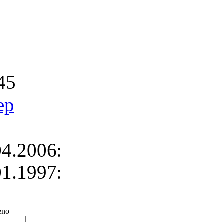
45
ep
4.2006:
1.1997:
no