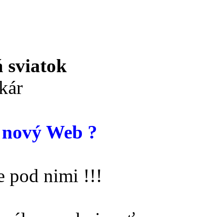
 sviatok
kár
 nový Web ?
 pod nimi !!!