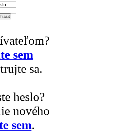
slo
žívateľom?
te sem
trujte sa.
te heslo?
nie nového
te sem
.