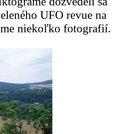
iktograme dozvedeli sa
iateleného UFO revue na
me niekoľko fotografií.