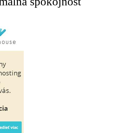
málna spokojnosť